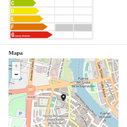
Mapa
+
−