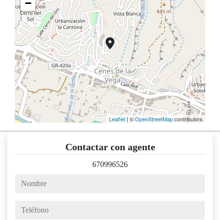
−
Leaflet
| ©
OpenStreetMap
contributors
Contactar con agente
670996526
nombre
teléfono