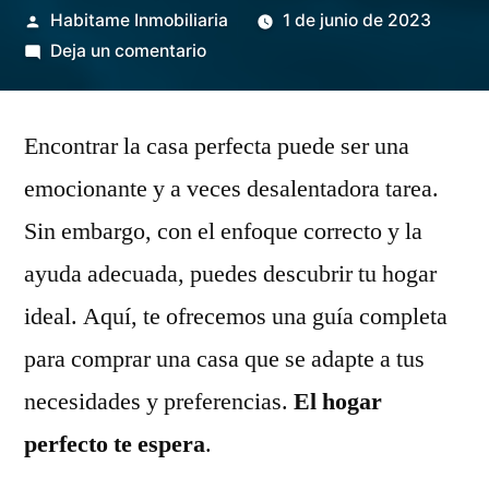
Publicado
Habitame Inmobiliaria
1 de junio de 2023
por
en
Deja un comentario
Descubre
tu
Encontrar la casa perfecta puede ser una
hogar
perfecto:
emocionante y a veces desalentadora tarea.
Guía
Sin embargo, con el enfoque correcto y la
completa
para
ayuda adecuada, puedes descubrir tu hogar
comprar
ideal. Aquí, te ofrecemos una guía completa
una
para comprar una casa que se adapte a tus
casa
que
necesidades y preferencias.
El hogar
se
perfecto te espera
.
adapte
a